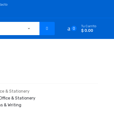
tacto
Tu Carrito
0
$ 0.00
ice & Stationery
 Office & Stationery
s & Writing