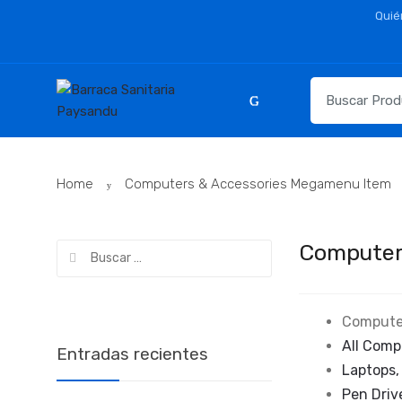
Skip
Skip
Quié
to
to
navigation
content
Resultados
para:
Home
Computers & Accessories Megamenu Item
Computer
Buscar:
Compute
All Comp
Entradas recientes
Laptops,
Pen Driv