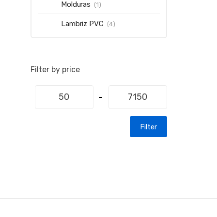
Molduras
(1)
Lambriz PVC
(4)
Filter by price
Filter
B