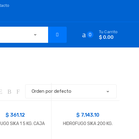
tacto
Tu Carrito
0
$ 0.00
$
361.12
$
7,143.10
UGO SIKA 1 5 KG. CAJA
HIDROFUGO SIKA 200 KG.