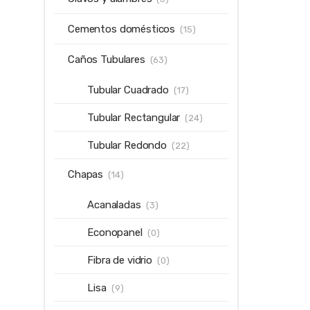
Cementos domésticos
(15)
Caños Tubulares
(63)
Tubular Cuadrado
(17)
Tubular Rectangular
(24)
Tubular Redondo
(22)
Chapas
(14)
Acanaladas
(3)
Econopanel
(0)
Fibra de vidrio
(0)
Lisa
(9)