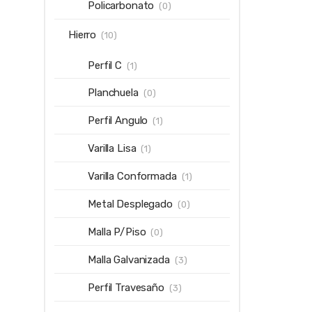
Policarbonato
(0)
Hierro
(10)
Perfil C
(1)
Planchuela
(0)
Perfil Angulo
(1)
Varilla Lisa
(1)
Varilla Conformada
(1)
Metal Desplegado
(0)
Malla P/Piso
(0)
Malla Galvanizada
(3)
Perfil Travesaño
(3)