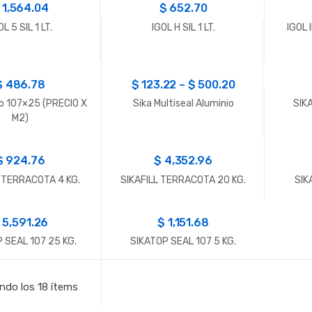
$
1,564.04
$
652.70
OL 5 SIL 1 LT.
IGOL H SIL 1 LT.
IGOL 
$
486.78
$
123.22
–
$
500.20
do 107×25 (PRECIO X
Sika Multiseal Aluminio
SIK
M2)
$
924.76
$
4,352.96
L TERRACOTA 4 KG.
SIKAFILL TERRACOTA 20 KG.
SIK
$
5,591.26
$
1,151.68
 SEAL 107 25 KG.
SIKATOP SEAL 107 5 KG.
ndo los 18 ítems