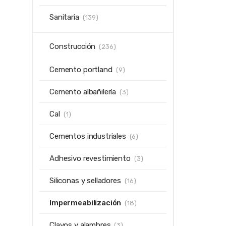
Sanitaria
(139)
Construcción
(236)
Cemento portland
(9)
Cemento albañilería
(3)
Cal
(1)
Cementos industriales
(6)
Adhesivo revestimiento
(3)
Siliconas y selladores
(16)
Impermeabilización
(18)
Clavos y alambres
(3)