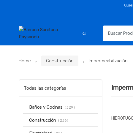
Skip
Skip
Quié
to
to
navigation
content
Resultados
para:
Home
Construcción
Impermeabilización
Imperm
Todas las categorías
Baños y Cocinas
(329)
HIDROFUGO 
Construcción
(236)