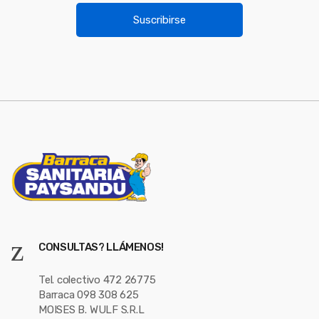
u
i
Suscribirse
l
s
*
e
l
CONSULTAS? LLÁMENOS!
Tel. colectivo 472 26775
Barraca 098 308 625
MOISES B. WULF S.R.L