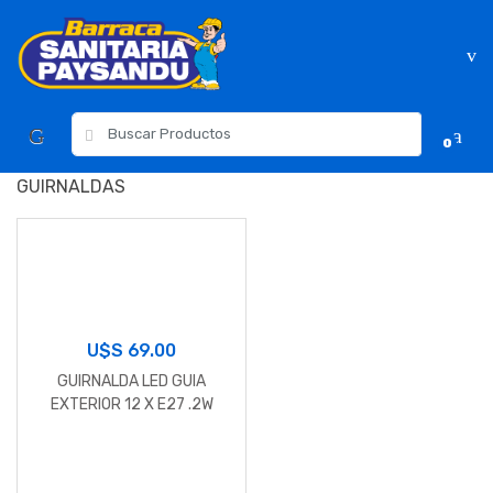
Skip
Skip
to
to
navigation
content
Resultados
0
para:
GUIRNALDAS
U$S
69.00
GUIRNALDA LED GUIA
EXTERIOR 12 X E27 .2W
2700K 8MT