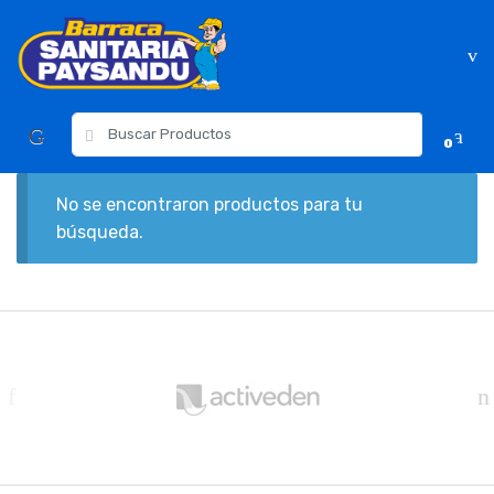
Skip
Skip
to
to
navigation
content
Resultados
0
para:
No se encontraron productos para tu
búsqueda.
B
r
a
n