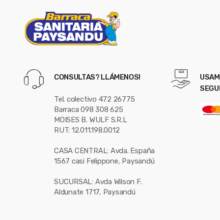
l
CONSULTAS? LLÁMENOS!
USAM
SEGU
Tel. colectivo 472 26775
Barraca 098 308 625
MOISES B. WULF S.R.L
RUT: 12.011.198.0012
CASA CENTRAL: Avda. España
1567 casi Felippone, Paysandú
SUCURSAL: Avda Wilson F.
Aldunate 1717, Paysandú