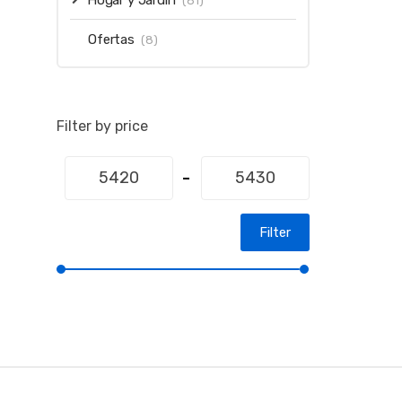
Hogar y Jardin
(81)
Ofertas
(8)
Filter by price
Filter
B