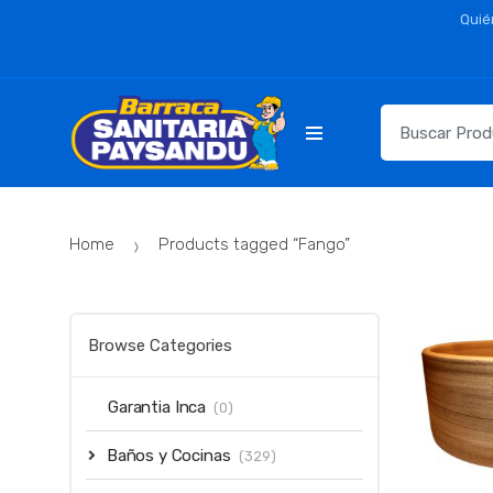
Skip
Skip
Quié
to
to
navigation
content
Resultados
para:
Home
Products tagged “Fango”
Browse Categories
Garantia Inca
(0)
Baños y Cocinas
(329)