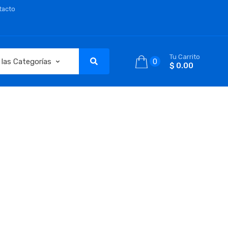
tacto
Tu Carrito
0
$ 0.00