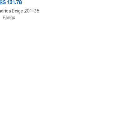
$S
131.78
ndrica Beige 201-35
Fango