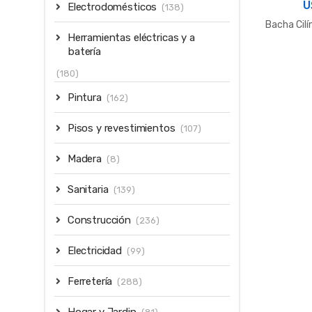
U
Electrodomésticos
(138)
Bacha Cilí
Herramientas eléctricas y a
batería
(180)
Pintura
(162)
Pisos y revestimientos
(107)
Madera
(8)
Sanitaria
(139)
Construcción
(236)
Electricidad
(99)
Ferretería
(288)