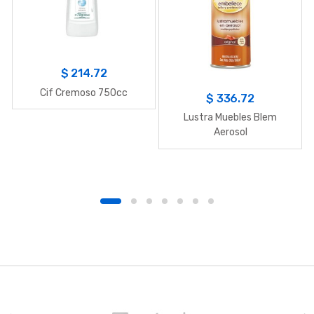
$
214.72
Cif Cremoso 750cc
$
336.72
Lustra Muebles Blem
Aerosol
B
r