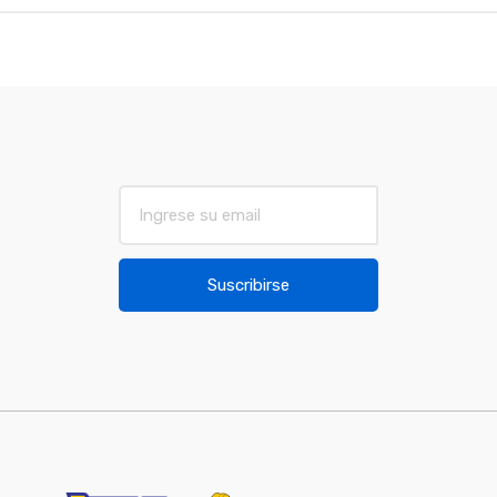
d
s
C
a
r
E
m
o
a
u
i
Suscribirse
l
s
*
e
l