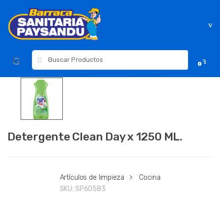
Skip
Skip
to
to
navigation
content
Resultados
0
para:
Detergente Clean Day x 1250 ML.
Artículos de limpieza
>
Cocina
SKU:
SP60583