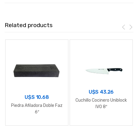
Related products
U$S
43.26
U$S
10.68
Cuchillo Cocinero Uniblock
Piedra Afiladora Doble Faz
IVO 8″
6″