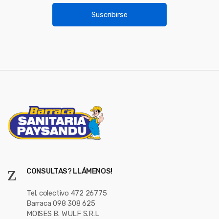
u
i
Suscribirse
l
s
*
e
l
CONSULTAS? LLÁMENOS!
Tel. colectivo 472 26775
Barraca 098 308 625
MOISES B. WULF S.R.L