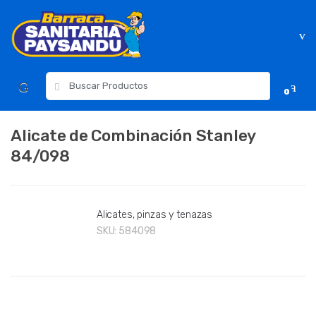
Skip
Skip
to
to
navigation
content
Resultados
0
para:
Alicate de Combinación Stanley
84/098
Alicates, pinzas y tenazas
SKU:
584098