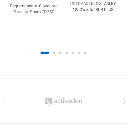
ROTOMARTILLO STANLEY
Engrampadora-Clavadora
1250W 3.5J SDS PLUS
Stanley-Sharp TR250
B
r
a
n