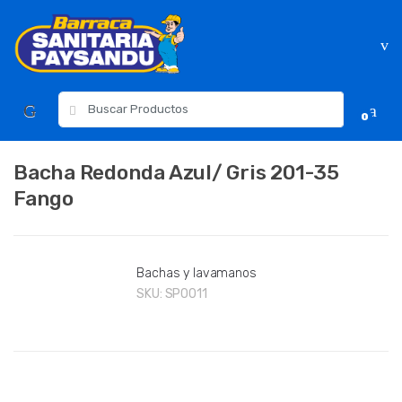
Skip
Skip
to
to
navigation
content
Resultados
0
para:
Bacha Redonda Azul/ Gris 201-35
Fango
Bachas y lavamanos
SKU:
SP0011