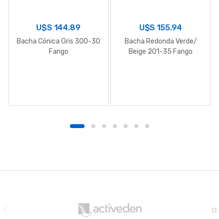
U$S
144.89
U$S
155.94
Bacha Cónica Gris 300-30
Bacha Redonda Verde/
Fango
Beige 201-35 Fango
B
r
a