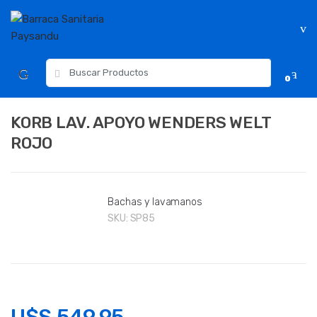
Skip
Skip
to
to
navigation
content
Resultados
0
para:
KORB LAV. APOYO WENDERS WELT
ROJO
Bachas y lavamanos
SKU:
SP85
U$S
549.95