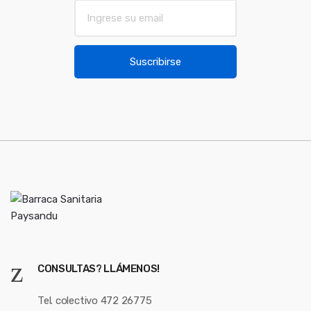
r
E
m
o
a
u
i
Suscribirse
l
s
*
e
l
CONSULTAS? LLÁMENOS!
Tel. colectivo 472 26775