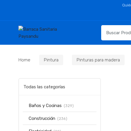
Skip
Skip
Quié
to
to
navigation
content
Resultados
para:
Home
Pintura
Pinturas para madera
Todas las categorías
Baños y Cocinas
(329)
Construcción
(236)