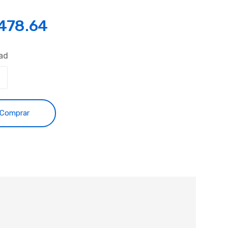
,478.64
ad
Comprar