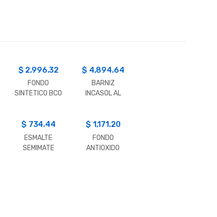
$
2,996.32
$
4,894.64
FONDO
BARNIZ
SINTETICO BCO
INCASOL AL
P/MADERA
AGUA 4 LT.
INCA 4LT
$
734.44
$
1,171.20
ESMALTE
FONDO
SEMIMATE
ANTIOXIDO
PAJARITO
SINTETICO 1 LT.
0.900 LT.
INCA