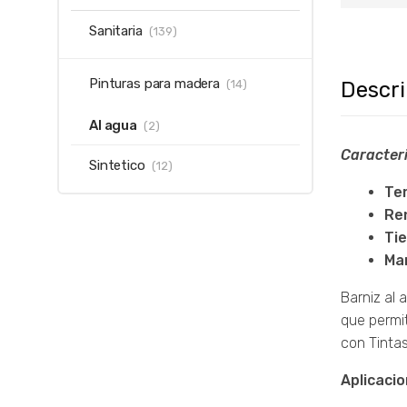
Sanitaria
(139)
Pinturas para madera
Descr
(14)
Al agua
(2)
Caracteri
Sintetico
(12)
Te
Re
Ti
Ma
Barniz al 
que permit
con Tintas
Aplicacio