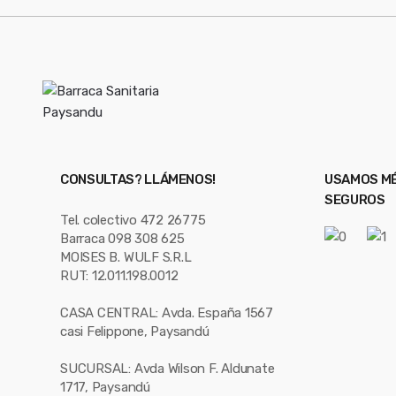
CONSULTAS? LLÁMENOS!
USAMOS MÉ
SEGUROS
Tel. colectivo 472 26775
Barraca 098 308 625
MOISES B. WULF S.R.L
RUT: 12.011.198.0012
CASA CENTRAL: Avda. España 1567
casi Felippone, Paysandú
SUCURSAL: Avda Wilson F. Aldunate
1717, Paysandú