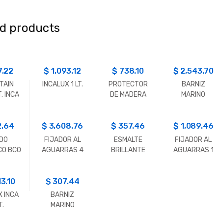
ed products
7.22
$
1,093.12
$
738.10
$
2,543.70
TAIN
INCALUX 1 LT.
PROTECTOR
BARNIZ
T. INCA
DE MADERA
MARINO
PAJARITO
PAJARITO
0.900 LT.
3.600 LT.
2.64
$
3,608.76
$
357.46
$
1,089.46
DO
FIJADOR AL
ESMALTE
FIJADOR AL
CO BCO
AGUARRAS 4
BRILLANTE
AGUARRAS 1
DERA
LT.
PAJARITO
LT.
 1LT
0.225 LT.
13.10
$
307.44
 INCA
BARNIZ
T.
MARINO
PAJARITO