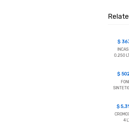
Relat
$
36
INCAS
0.250 L
$
50
FON
SINTETI
P/MA
INCA
$
5,3
CROMOX
4 L