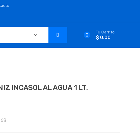
tacto
Tu Carrito
0
$ 0.00
IZ INCASOL AL AGUA 1 LT.
268