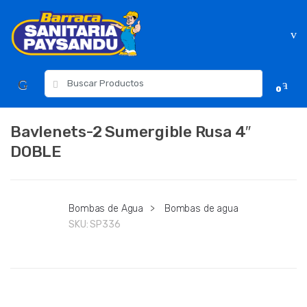
Skip
Skip
to
to
navigation
content
Resultados
0
para:
Bavlenets-2 Sumergible Rusa 4″
DOBLE
Bombas de Agua
>
Bombas de agua
SKU:
SP336