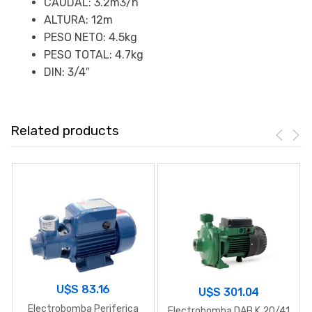
CAUDAL: 3.2m3/h
ALTURA: 12m
PESO NETO: 4.5kg
PESO TOTAL: 4.7kg
DIN: 3/4″
Related products
U$S
83.16
U$S
301.04
Electrobomba Periferica
Electrobomba DAB K 20/41