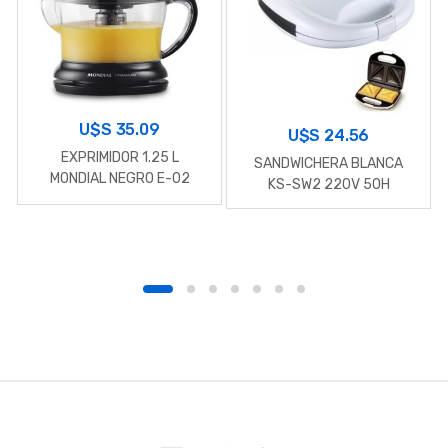
U$S
35.09
U$S
24.56
EXPRIMIDOR 1.25 L
SANDWICHERA BLANCA
MONDIAL NEGRO E-02
KS-SW2 220V 50H
B
r