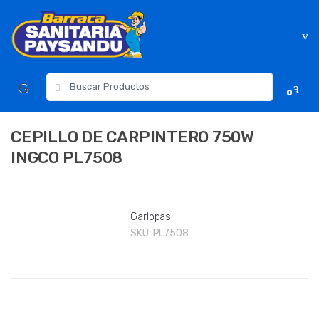
Skip
Skip
to
to
navigation
content
Resultados
0
para:
CEPILLO DE CARPINTERO 750W
INGCO PL7508
Garlopas
SKU:
PL7508