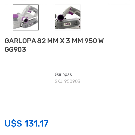
GARLOPA 82 MM X 3 MM 950 W
GG903
Garlopas
SKU:
950903
U$S
131.17