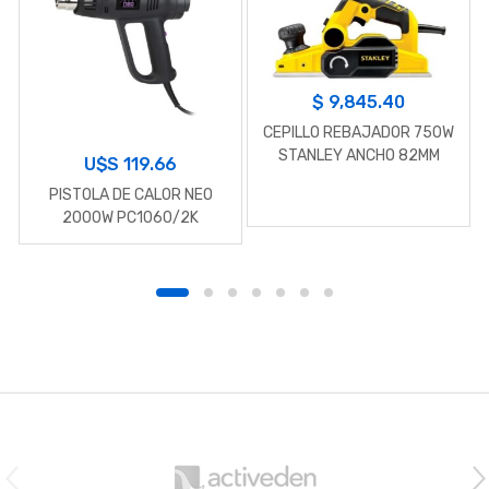
$
9,845.40
CEPILLO REBAJADOR 750W
STANLEY ANCHO 82MM
U$S
119.66
PISTOLA DE CALOR NEO
2000W PC1060/2K
B
r