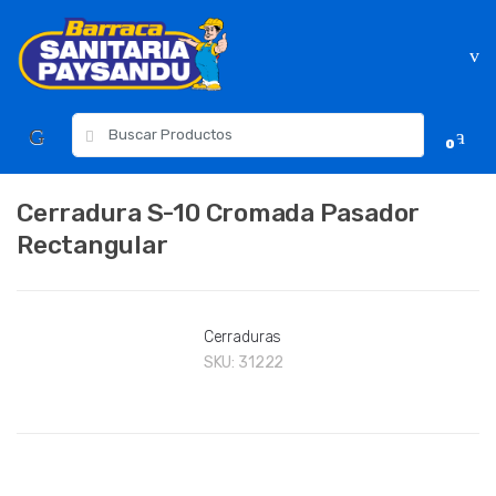
Skip
Skip
to
to
navigation
content
Resultados
0
para:
Cerradura S-10 Cromada Pasador
Rectangular
Cerraduras
SKU:
31222