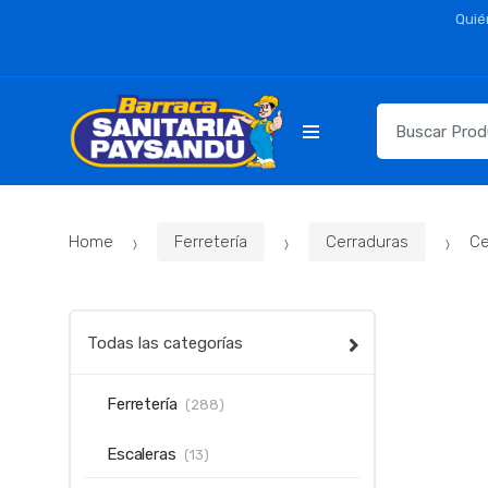
Skip
Skip
Quié
to
to
navigation
content
Resultados
para:
Home
Ferretería
Cerraduras
Ce
Todas las categorías
Ferretería
(288)
Escaleras
(13)