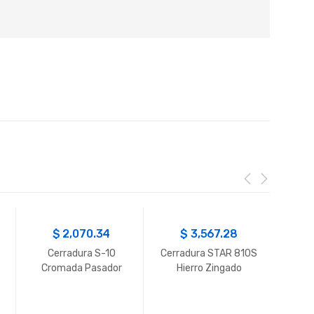
$
2,070.34
$
3,567.28
Cerradura S-10
Cerradura STAR 810S
Cerr
Cromada Pasador
Hierro Zingado
Ju
Rectangular