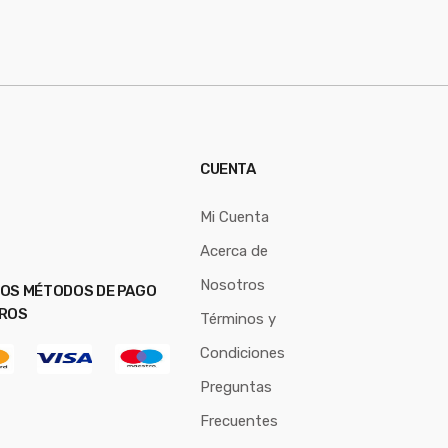
a
i
l
*
CUENTA
Mi Cuenta
Acerca de
Nosotros
OS MÉTODOS DE PAGO
ROS
Términos y
Condiciones
Preguntas
Frecuentes