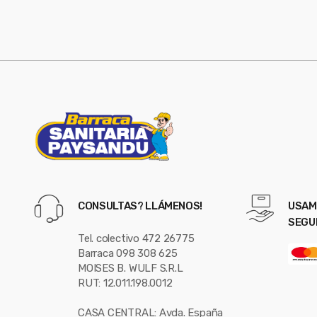
o
u
s
e
l
CONSULTAS? LLÁMENOS!
USAM
SEGU
Tel. colectivo 472 26775
Barraca 098 308 625
MOISES B. WULF S.R.L
RUT: 12.011.198.0012
CASA CENTRAL: Avda. España