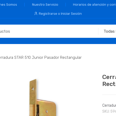
nes Somos
Nuestro Servicio
Horarios de atención y con
Registrarse o Iniciar Sesión
rradura STAR 510 Junior Pasador Rectangular
Cerr
Rect
Cerradu
SKU:
59