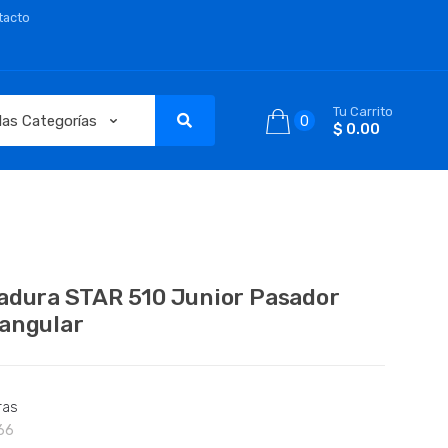
tacto
Tu Carrito
0
$ 0.00
adura STAR 510 Junior Pasador
angular
ras
66