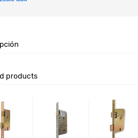
ipción
ed products