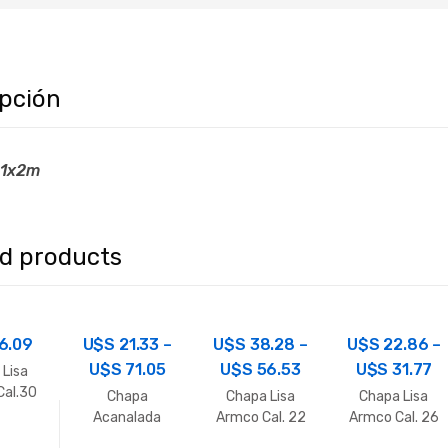
ipción
 1x2m
ed products
6.09
U$S
21.33
–
U$S
38.28
–
U$S
22.86
–
U$S
71.05
U$S
56.53
U$S
31.77
 Lisa
Cal.30
Chapa
Chapa Lisa
Chapa Lisa
Acanalada
Armco Cal. 22
Armco Cal. 26
Calibre 26