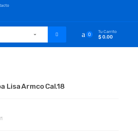
tacto
Tu Carrito
0
$ 0.00
a Lisa Armco Cal.18
11