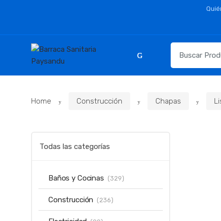
Skip
Skip
Quié
to
to
navigation
content
Resultados
para:
Home
Construcción
Chapas
Li
Todas las categorías
Baños y Cocinas
(329)
Construcción
(236)