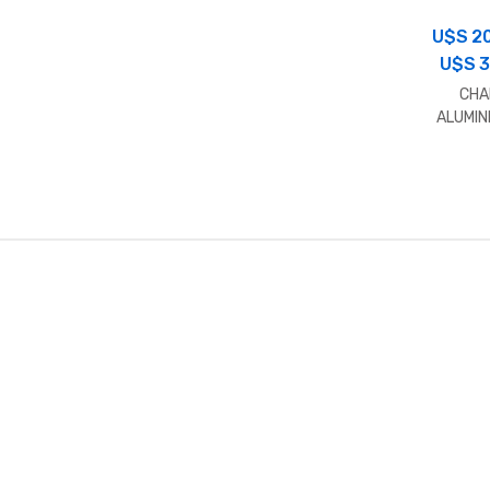
U$S
2
U$S
3
CHA
ALUMIN
CAL.26
B
r
a
n
d
s