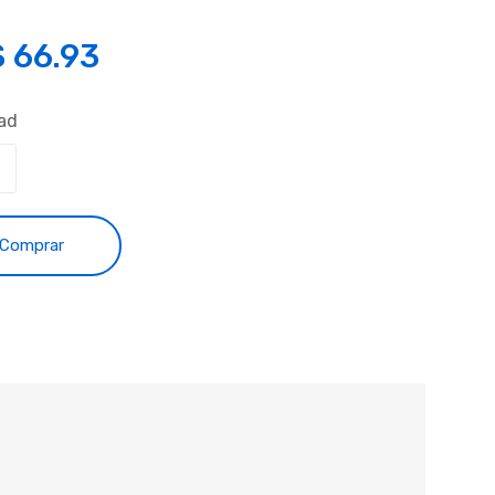
S
66.93
ad
Comprar