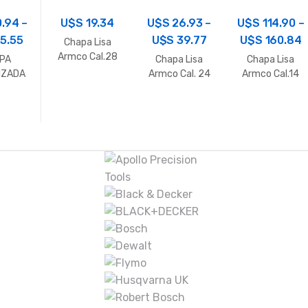
0.94
–
U$S
19.34
U$S
26.93
–
U$S
114.90
–
5.55
U$S
39.77
U$S
160.84
Chapa Lisa
Armco Cal.28
PA
Chapa Lisa
Chapa Lisa
IZADA
Armco Cal. 24
Armco Cal.14
 1.08