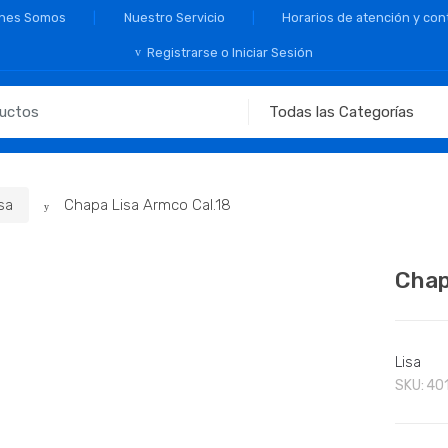
nes Somos
Nuestro Servicio
Horarios de atención y con
Registrarse o Iniciar Sesión
sa
Chapa Lisa Armco Cal.18
Chap
Lisa
SKU:
40