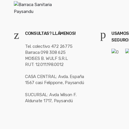
CONSULTAS? LLÁMENOS!
USAMOS
SEGURO
Tel. colectivo 472 26775
Barraca 098 308 625
MOISES B. WULF S.R.L
RUT: 12.011.198.0012
CASA CENTRAL: Avda. España
1567 casi Felippone, Paysandú
SUCURSAL: Avda Wilson F.
Aldunate 1717, Paysandú