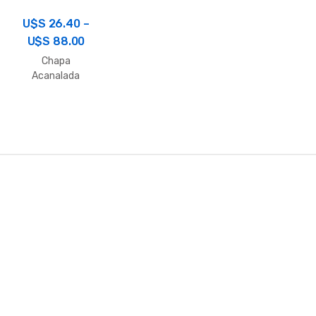
U$S
26.40
–
U$S
88.00
Chapa
Acanalada
Calibre 24