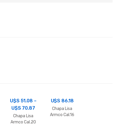
U$S
51.08
–
U$S
86.18
U$S
70.87
Chapa Lisa
Armco Cal.16
Chapa Lisa
Armco Cal.20