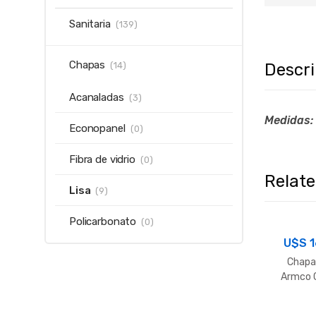
Sanitaria
(139)
Chapas
Descr
(14)
Acanaladas
(3)
Medidas:
Econopanel
(0)
Fibra de vidrio
(0)
Relat
Lisa
(9)
Policarbonato
(0)
U$S
1
Chapa
Armco 