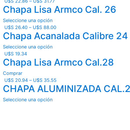
U$S
22.86
–
U$S
31.77
Chapa Lisa Armco Cal. 26
Seleccione una opción
U$S
26.40
–
U$S
88.00
Chapa Acanalada Calibre 24
Seleccione una opción
U$S
19.34
Chapa Lisa Armco Cal.28
Comprar
U$S
20.94
–
U$S
35.55
CHAPA ALUMINIZADA CAL.2
Seleccione una opción