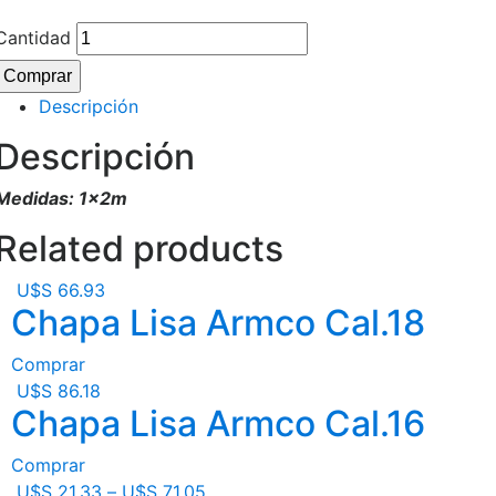
Cantidad
Comprar
Descripción
Descripción
Medidas: 1x2m
Related products
U$S
66.93
Chapa Lisa Armco Cal.18
Comprar
U$S
86.18
Chapa Lisa Armco Cal.16
Comprar
U$S
21.33
–
U$S
71.05