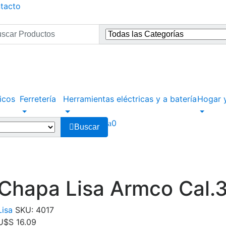
ntacto
ultados
:
icos
Ferretería
Herramientas eléctricas y a batería
Hogar y
0
Buscar
Chapa Lisa Armco Cal.
Lisa
SKU:
4017
U$S
16.09