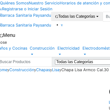
Skip
Skip
Quiénes Somos
Nuestro Servicio
Horarios de atención y co
to
to
Registrarse o Iniciar Sesión
navigation
content
Res
Todas las Categorías
para
Menu
lose
años y Cocinas
Construcción
Electricidad
Electrodomést
esultados
ra:
ome
Construcción
Chapas
Lisa
Chapa Lisa Armco Cal.30