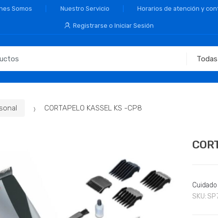
nes Somos
Nuestro Servicio
Horarios de atención y con
Registrarse o Iniciar Sesión
sonal
CORTAPELO KASSEL KS -CP8
COR
Cuidado
SKU:
SP