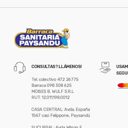
s
e
l
CONSULTAS? LLÁMENOS!
USAM
SEGU
Tel. colectivo 472 26775
Barraca 098 308 625
MOISES B. WULF S.R.L
RUT: 12.011.198.0012
CASA CENTRAL: Avda. España
1567 casi Felippone, Paysandú
SUCURSAL: Avda Wilson F.