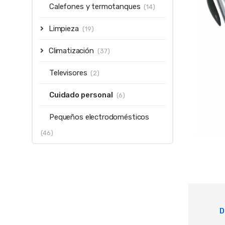
Calefones y termotanques
(14)
Limpieza
(19)
Climatización
(37)
Televisores
(2)
Cuidado personal
(6)
Pequeños electrodomésticos
(46)
D