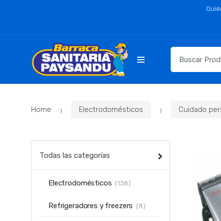
Skip
Skip
Quié
to
to
navigation
content
Resultados
para:
Home
Electrodomésticos
Cuidado per
Todas las categorías
Electrodomésticos
(138)
Refrigeradores y freezers
(8)