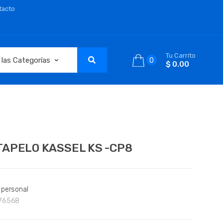
tacto
Tu Carrito
0
$ 0.00
TAPELO KASSEL KS -CP8
 personal
76568