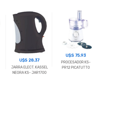
ESTU
KA
U$S
75.93
U$S
28.37
PROCESADOR KS-
JARRA ELECT. KASSEL
PR12 PICATUTTO
NEGRA KS- JAR1700
220V