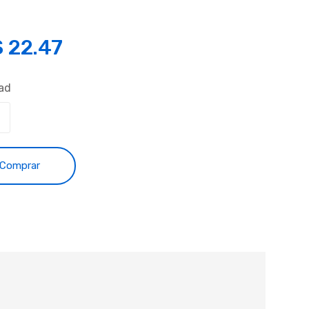
S
22.47
ad
Comprar