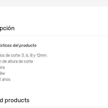
ipción
sticas del producto
os de corte: 3, 6, 8 y 12mm.
 de altura de corte
era
 8w
2 anos
ed products