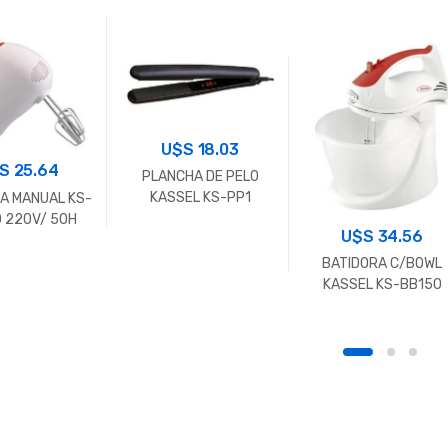
U$S
18.03
$S
25.64
PLANCHA DE PELO
KASSEL KS-PP1
A MANUAL KS-
 220V/ 50H
U$S
34.56
BATIDORA C/BOWL
KASSEL KS-BB150
220V/50H