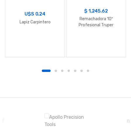
$
1,245.62
U$S
0.24
Remachadora 10″
Lapiz Carpintero
Profesional Truper
B
r
a