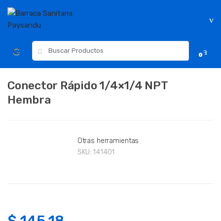
Skip
Skip
to
to
navigation
content
Resultados
0
para:
Conector Rápido 1/4×1/4 NPT
Hembra
Otras herramientas
SKU:
141401
$
145.18