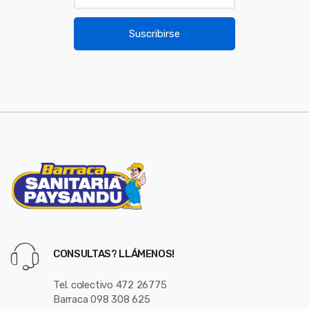
o
a
u
i
Suscribirse
l
s
*
e
l
CONSULTAS? LLÁMENOS!
Tel. colectivo 472 26775
Barraca 098 308 625