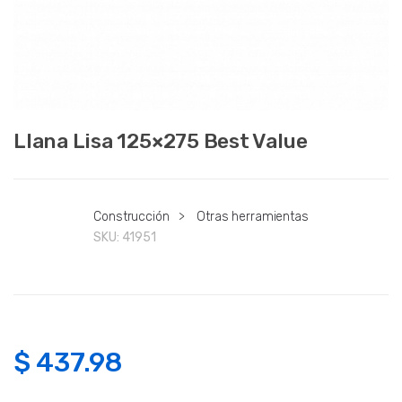
Llana Lisa 125×275 Best Value
Construcción
>
Otras herramientas
SKU:
41951
$
437.98