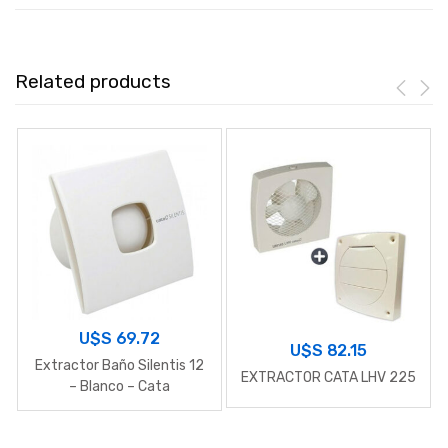
Related products
U$S
69.72
U$S
82.15
Extractor Baño Silentis 12
EXTRACTOR CATA LHV 225
– Blanco – Cata