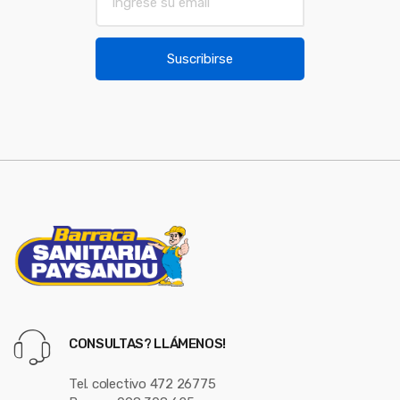
m
o
a
u
i
Suscribirse
l
s
*
e
l
CONSULTAS? LLÁMENOS!
Tel. colectivo 472 26775