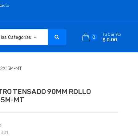
tacto
Tu Carrito
0
$ 0.00
.2X15M-MT
LTRO TENSADO 90MM ROLLO
15M-MT
n
2301