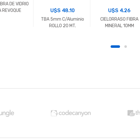
IBRA DE VIDRIO
U$S
4.26
U$S
48.10
A REVOQUE
CIELORRASO FIBRA
TBA 5mm C/Aluminio
MINERAL 10MM
ROLLO 20 MT.
60.5X60.5