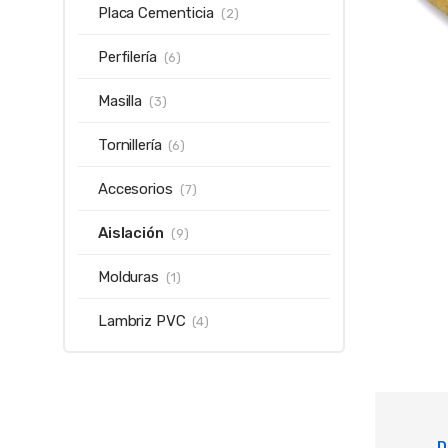
Placa Cementicia
(2)
Perfilería
(6)
Masilla
(3)
Tornillería
(6)
Accesorios
(7)
Aislación
(9)
Molduras
(1)
Lambriz PVC
(4)
D