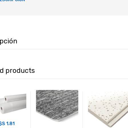
ipción
ed products
$S
1.81