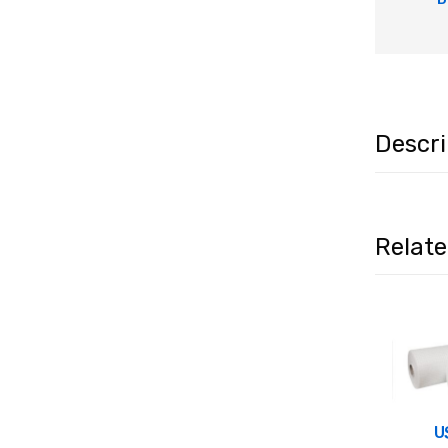
Descr
Relat
U