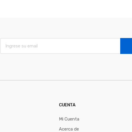
E
m
a
i
l
*
CUENTA
Mi Cuenta
Acerca de