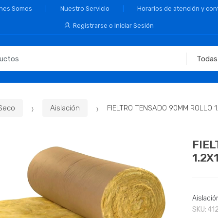
nes Somos
Nuestro Servicio
Horarios de atención y con
Registrarse o Iniciar Sesión
 Seco
Aislación
FIELTRO TENSADO 90MM ROLLO 1
FIE
1.2X
Aislació
SKU:
41