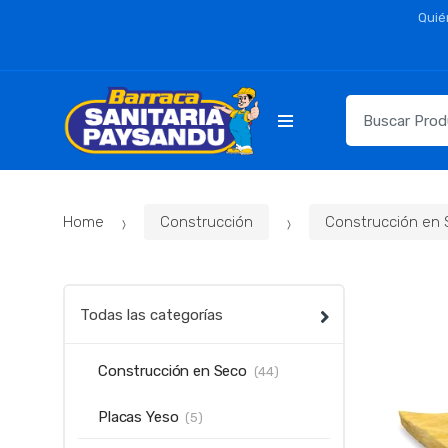
Skip
Skip
Quié
to
to
navigation
content
Resultados
para:
Home
Construcción
Construcción en
Todas las categorías
Construcción en Seco
(44)
Placas Yeso
(5)