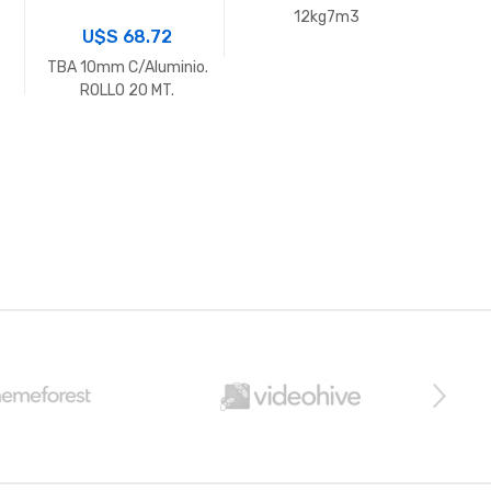
12kg7m3
U$S
68.72
D
TBA 10mm C/Aluminio.
FIB
ROLLO 20 MT.