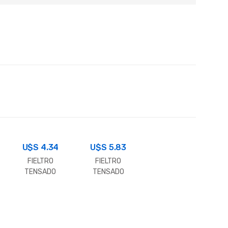
U$S
4.34
U$S
5.83
FIELTRO
FIELTRO
TENSADO
TENSADO
ALUM. 50 MM.
90MM ROLLO
ROLLO 1.20 X
1.2X15M-MT
15 -MT. PRECIO
POR METRO
LINEAL