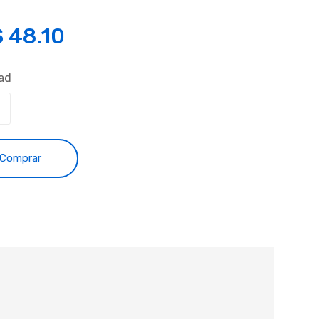
S
48.10
ad
Comprar