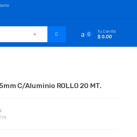
tacto
Tu Carrito
0
$ 0.00
5mm C/Aluminio ROLLO 20 MT.
n
779