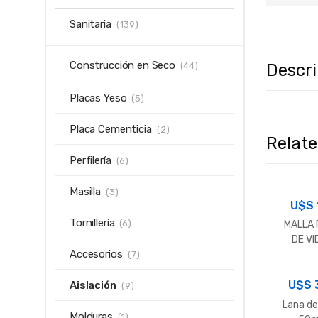
Sanitaria
(139)
Construcción en Seco
Descr
(44)
Placas Yeso
(5)
Placa Cementicia
(2)
Relat
Perfilería
(6)
Masilla
(3)
U$S
Tornillería
(6)
MALLA 
DE VI
Accesorios
PARA R
(7)
U$S
Aislación
(9)
Lana de 
Molduras
(1)