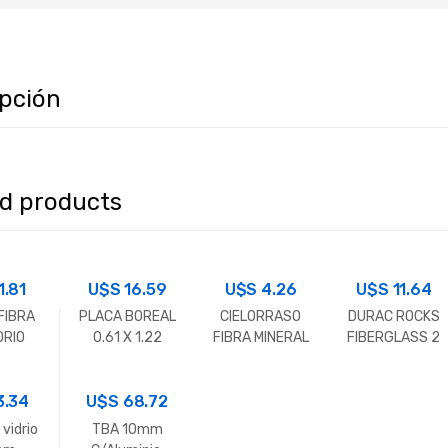
ipción
ed products
1.81
U$S
16.59
U$S
4.26
U$S
11.64
FIBRA
PLACA BOREAL
CIELORRASO
DURAC ROCKS
DRIO
0.61 X 1.22
FIBRA MINERAL
FIBERGLASS 2
EVOQUE
10MM
X 4 5/8″
60.5X60.5
3.34
U$S
68.72
vidrio
TBA 10mm