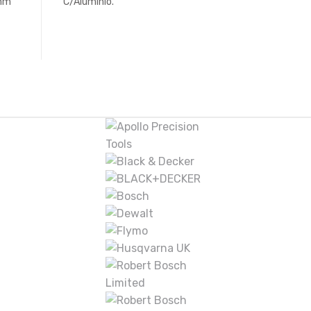
mm
C/Aluminio.
7m3
ROLLO 20 MT.