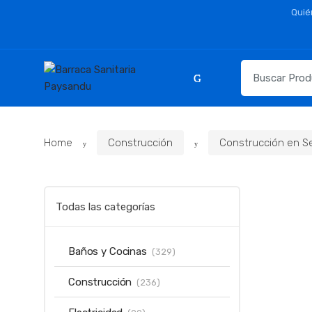
Skip
Skip
Quié
to
to
navigation
content
Resultados
para:
Home
Construcción
Construcción en S
Todas las categorías
Baños y Cocinas
(329)
Construcción
(236)