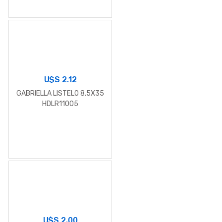
U$S
2.12
GABRIELLA LISTELO 8.5X35
HDLR11005
U$S
2.00