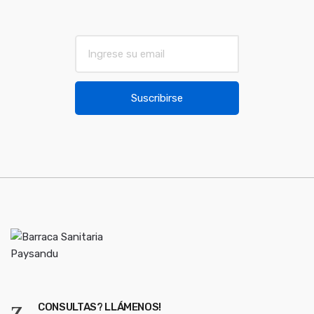
E
m
a
i
Suscribirse
l
*
CONSULTAS? LLÁMENOS!