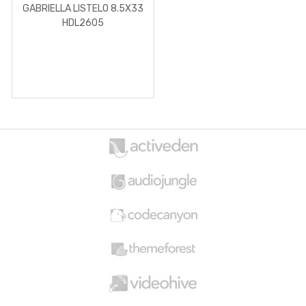
GABRIELLA LISTELO 8.5X33
HDL2605
B
r
a
n
d
s
C