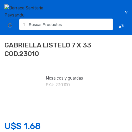
Skip
Skip
to
to
navigation
content
Resultados
0
para:
GABRIELLA LISTELO 7 X 33
COD.23010
Mosaicos y guardas
SKU:
230100
U$S
1.68