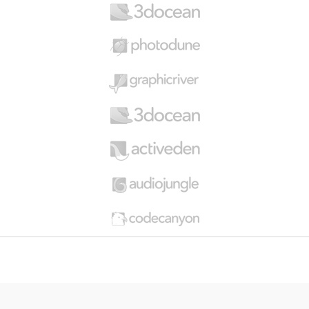
a
r
o
u
s
e
l