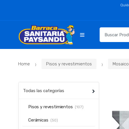
Skip
Skip
Quié
to
to
navigation
content
Resultados
para:
Home
Pisos y revestimientos
Mosaico
Todas las categorías
Pisos y revestimientos
(107)
Cerámicas
(50)