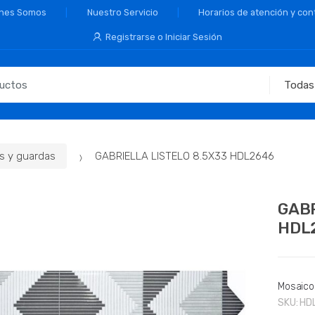
nes Somos
Nuestro Servicio
Horarios de atención y con
Registrarse o Iniciar Sesión
s y guardas
GABRIELLA LISTELO 8.5X33 HDL2646
GABR
HDL
Mosaico
SKU:
HD