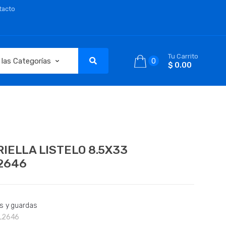
tacto
Tu Carrito
0
$ 0.00
IELLA LISTELO 8.5X33
2646
s y guardas
L2646