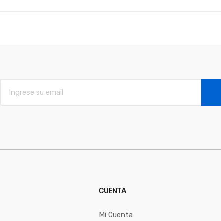
E
m
a
i
l
*
CUENTA
Mi Cuenta