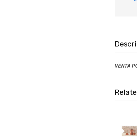
Descr
VENTA P
Relat