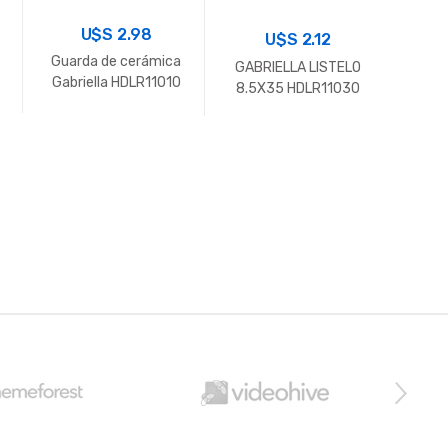
U$S
2.98
U$S
2.12
Guarda de cerámica
GABRIELLA LISTELO
Gabriella HDLR11010
GABR
8.5X35 HDLR11030
8.5