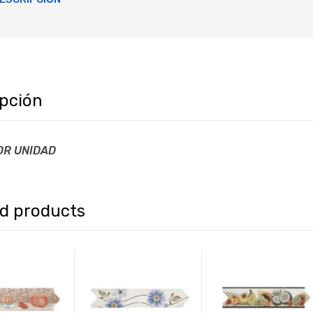
ipción
OR UNIDAD
ed products