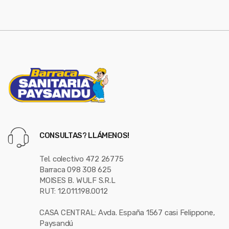
e
l
CONSULTAS? LLÁMENOS!
Tel. colectivo 472 26775
Barraca 098 308 625
MOISES B. WULF S.R.L
RUT: 12.011.198.0012
CASA CENTRAL: Avda. España 1567 casi Felippone,
Paysandú