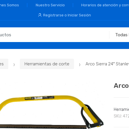
nes Somos
Nuestro Servicio
Horarios de atención y con
Registrarse o Iniciar Sesión
es
Herramientas de corte
Arco Sierra 24″ Stanle
Arco
Herrami
SKU:
47