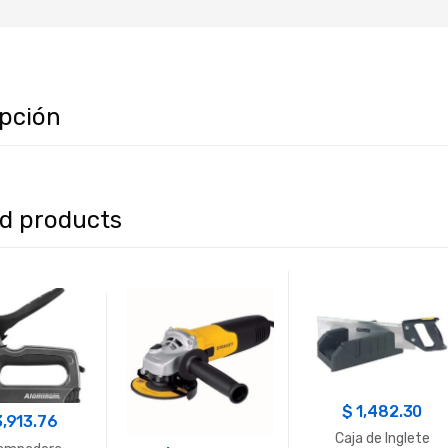
ipción
ed products
$
1,482.30
3,913.76
Caja de Inglete