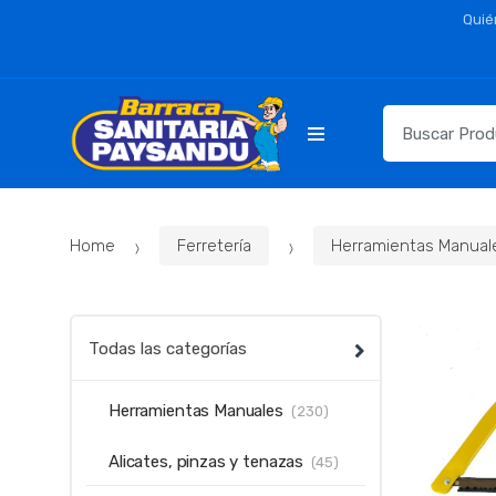
Skip
Skip
Quié
to
to
navigation
content
Resultados
para:
Home
Ferretería
Herramientas Manual
Todas las categorías
Herramientas Manuales
(230)
Alicates, pinzas y tenazas
(45)