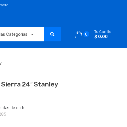
tacto
Tu Carrito
0
$ 0.00
y
 Sierra 24″ Stanley
entas de corte
285