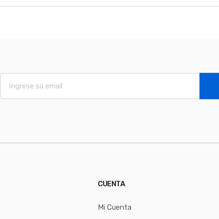
E
m
a
i
l
*
CUENTA
Mi Cuenta