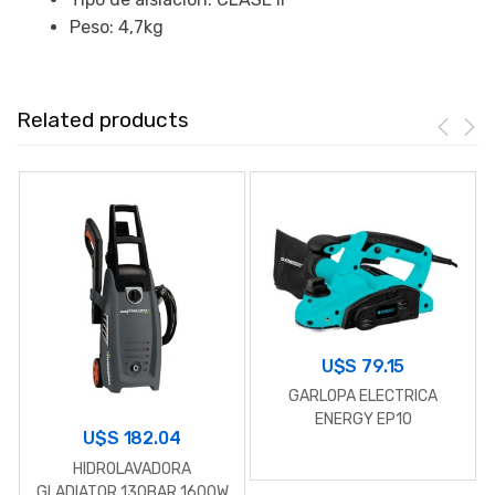
Peso: 4,7kg
Related products
U$S
79.15
GARLOPA ELECTRICA
ENERGY EP10
U$S
182.04
HIDROLAVADORA
GLADIATOR 130BAR 1600W