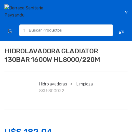
Skip
Skip
to
to
navigation
content
Resultados
0
para:
HIDROLAVADORA GLADIATOR
130BAR 1600W HL8000/220M
Hidrolavadoras
>
Limpieza
SKU:
800022
U$S
182.04