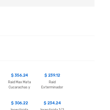
$
356.24
$
239.12
Raid Max Mata
Raid
Cucarachas y
Exterminador
Arañas
de Cucarachas
$
306.22
$
234.24
Insecticida
Insecticida 1/2