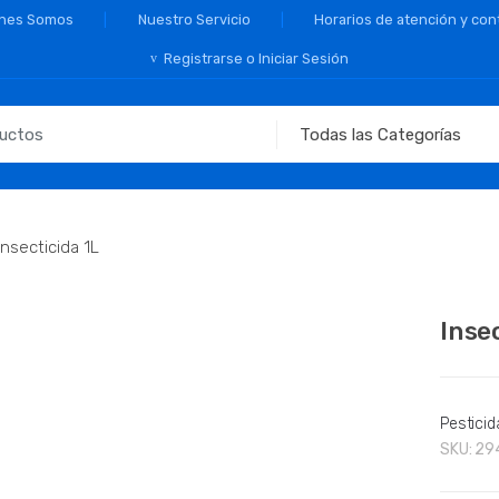
nes Somos
Nuestro Servicio
Horarios de atención y con
Registrarse o Iniciar Sesión
Insecticida 1L
Inse
Pesticid
SKU:
29