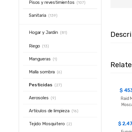
Pisos y revestimientos
(107)
Sanitaria
(139)
Hogar y Jardin
Descr
(81)
Riego
(13)
Mangueras
(1)
Relat
Malla sombra
(6)
Pesticidas
(27)
$
45
Aerosoles
(9)
Raid 
Mosc
Artículos de limpieza
Mosqu
(16)
Fre
$
2,4
Tejido Mosquitero
(2)
Fungi