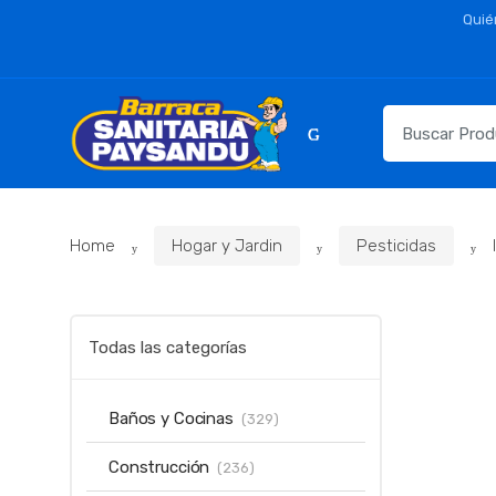
Skip
Skip
Quié
to
to
navigation
content
Resultados
para:
Home
Hogar y Jardin
Pesticidas
Todas las categorías
Baños y Cocinas
(329)
Construcción
(236)