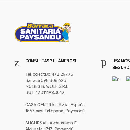
CONSULTAS? LLÁMENOS!
USAMOS
SEGURO
Tel. colectivo 472 26775
Barraca 098 308 625
MOISES B. WULF S.R.L
RUT: 12.011.198.0012
CASA CENTRAL: Avda. España
1567 casi Felippone, Paysandú
SUCURSAL: Avda Wilson F.
Aldunate 1717, Paysandú