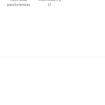
para Exteriores
LT.
JIMO