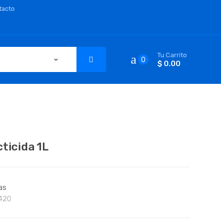
tacto
Tu Carrito
0
$ 0.00
cticida 1L
as
420