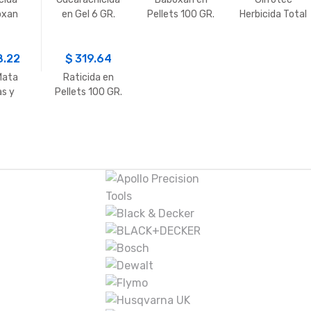
oxan
en Gel 6 GR.
Pellets 100 GR.
Herbicida Total
1LT.
1 LT.
8.22
$
319.64
Mata
Raticida en
as y
Pellets 100 GR.
patas