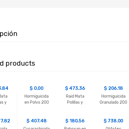
ipción
ed products
3.84
$
0.00
$
473.36
$
206.18
Mata
Hormiguicida
Raid Mata
Hormiguicida
as y
en Polvo 200
Polillas y
Granulado 200
itos
GR.
Larvas
GR.
sh
77.82
$
407.48
$
180.56
$
738.00
cida
Cucarachicida
Baboxan en
Glifotec