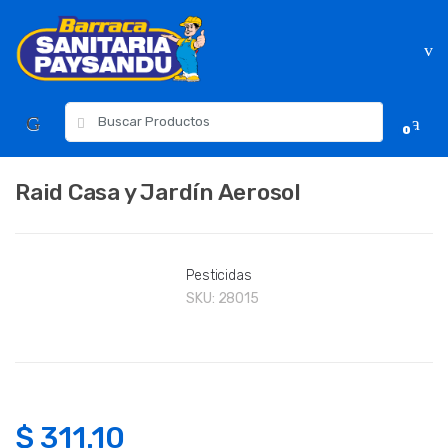
Skip
Skip
to
to
navigation
content
Resultados
0
para:
Raid Casa y Jardín Aerosol
Pesticidas
SKU:
28015
$
311.10