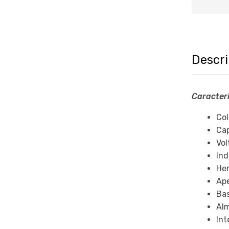
Descr
Caracteri
Col
Cap
Vol
Ind
Her
Ape
Bas
Alm
Int