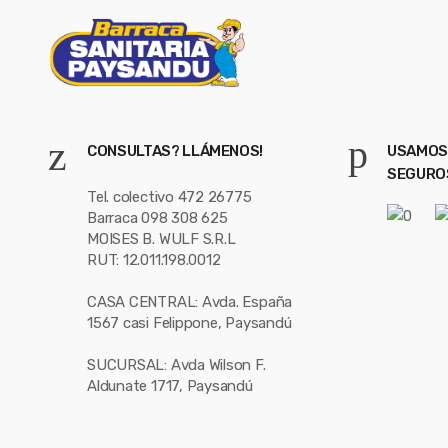
l
CONSULTAS? LLÁMENOS!
USAMOS
SEGURO
Tel. colectivo 472 26775
Barraca 098 308 625
MOISES B. WULF S.R.L
RUT: 12.011.198.0012
CASA CENTRAL: Avda. España
1567 casi Felippone, Paysandú
SUCURSAL: Avda Wilson F.
Aldunate 1717, Paysandú