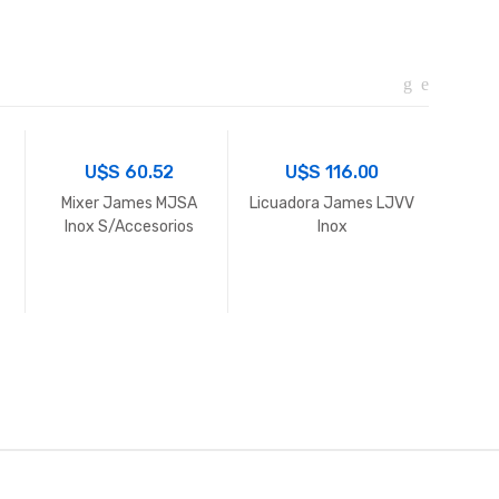
U$S
60.52
U$S
116.00
Mixer James MJSA
Licuadora James LJVV
Frei
Inox S/Accesorios
Inox