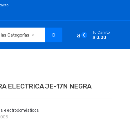
tacto
Tu Carrito
0
$ 0.00
A ELECTRICA JE-17N NEGRA
s electrodomésticos
8005