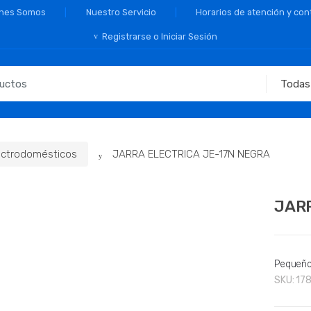
nes Somos
Nuestro Servicio
Horarios de atención y con
Registrarse o Iniciar Sesión
ctrodomésticos
JARRA ELECTRICA JE-17N NEGRA
JARR
Pequeño
SKU:
17