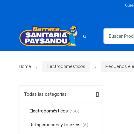
Skip
Skip
Quié
to
to
navigation
content
Resultados
para:
Home
Electrodomésticos
Pequeños ele
Todas las categorías
Electrodomésticos
(138)
Refrigeradores y freezers
(8)