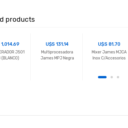
ed products
S
1,014.69
U$S
131.14
U$S
81.70
ERADOR J501
Multiprocesadora
Mixer James MJCA
B (BLANCO)
James MPJ Negra
Inox C/Accesorios