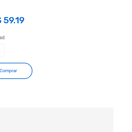
S
59.19
ad
Comprar