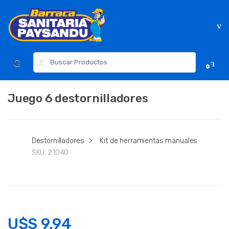
Skip
Skip
to
to
navigation
content
Resultados
0
para:
Juego 6 destornilladores
Destornilladores
>
Kit de herramientas manuales
SKU:
21040
U$S
9.94