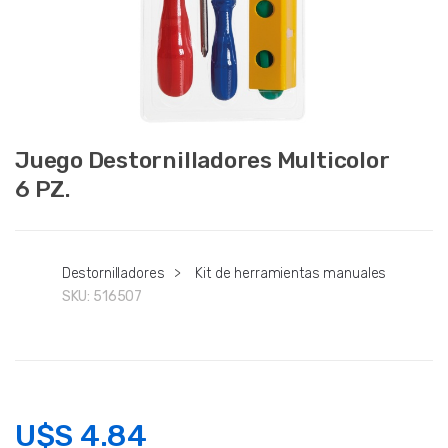
Juego Destornilladores Multicolor
6 PZ.
Destornilladores
>
Kit de herramientas manuales
SKU:
516507
U$S
4.84