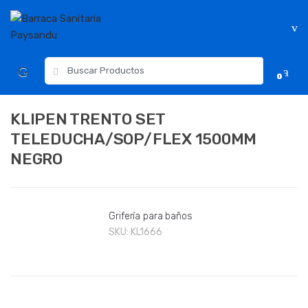
Skip
Skip
to
to
navigation
content
Resultados
0
para:
KLIPEN TRENTO SET
TELEDUCHA/SOP/FLEX 1500MM
NEGRO
Grifería para baños
SKU:
KL1666