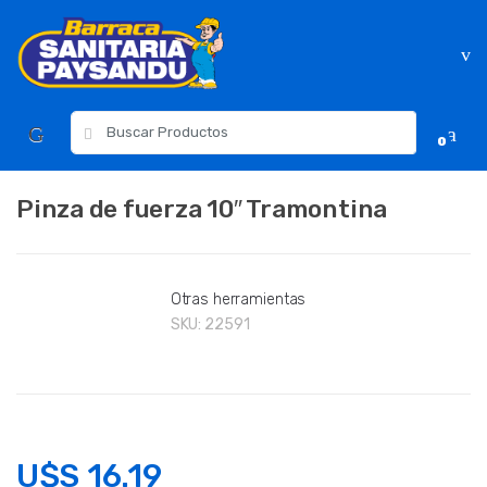
Skip
Skip
to
to
navigation
content
Resultados
0
para:
Pinza de fuerza 10″ Tramontina
Otras herramientas
SKU:
22591
U$S
16.19