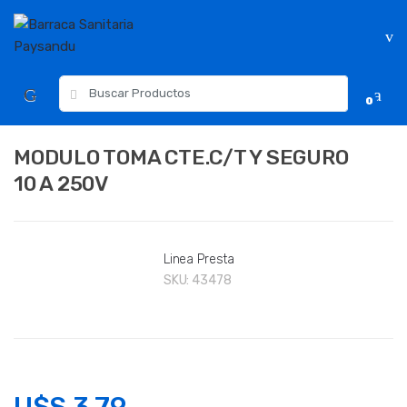
Skip
Skip
to
to
navigation
content
Resultados
0
para:
MODULO TOMA CTE.C/T Y SEGURO
10 A 250V
Linea Presta
SKU:
43478
U$S
3.79