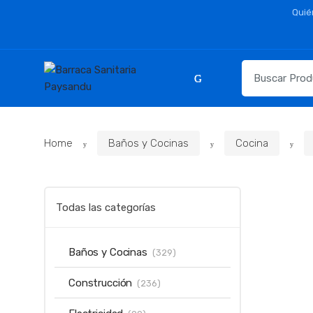
Skip
Skip
Quié
to
to
navigation
content
Resultados
para:
Home
Baños y Cocinas
Cocina
Todas las categorías
Baños y Cocinas
(329)
Construcción
(236)