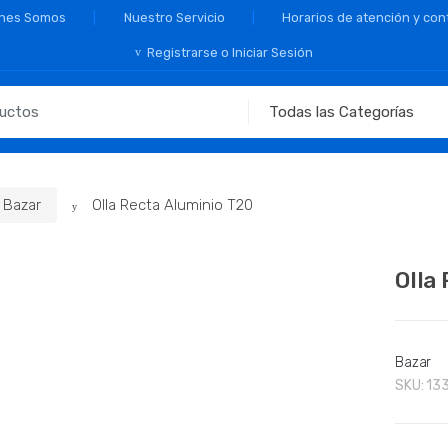
nes Somos
Nuestro Servicio
Horarios de atención y con
Registrarse o Iniciar Sesión
Bazar
Olla Recta Aluminio T20
Olla
Bazar
SKU:
13