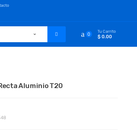
tacto
Tu Carrito
0
$ 0.00
 Recta Aluminio T20
348