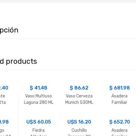
ipción
ed products
2.40
$
41.48
$
86.62
$
681.98
nte
Vaso Multiuso
Vaso Cerveza
Asadera
tta
Laguna 280 ML
Munich 530ML
Familiar
rada
39×28.5cm
a 2.5L
0.98
U$S
60.05
U$S
16.20
$
652.70
go
Fiedra
Cuchillo
Asadera