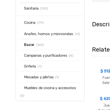
Sanitaria
(139)
Cocina
Descr
(171)
Anafes, hornos y microondas
(11)
Bazar
(143)
Relat
Campanas y purificadores
(8)
Grifería
(7)
$
51
Mesadas y piletas
(1)
Fue
Sele
Muebles de cocina y accesorios
Cuad
Median
(0)
$
62
Jue