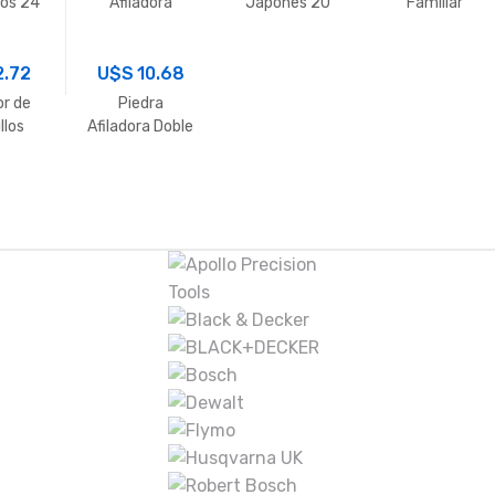
tos 24
Afiladora
Japones 20
Familiar
Rojo
1000-3000
CM.
Grande
TAIDEA
41x29cm
2.72
U$S
10.68
or de
Piedra
llos
Afiladora Doble
Vonder
Faz 6″