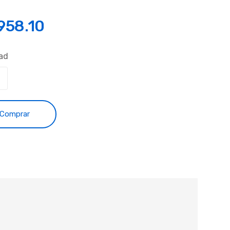
,958.10
ad
Comprar