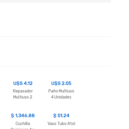
U$S
4.12
U$S
2.05
Repasador
Paño Multiuso
Multiuso 2
4 Unidades
Unidades
$
1,346.88
$
51.24
Cuchilla
Vaso Tubo Atol