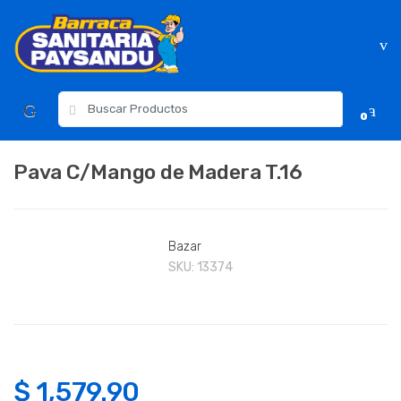
Skip
Skip
to
to
navigation
content
Resultados
0
para:
Pava C/Mango de Madera T.16
Bazar
SKU:
13374
$
1,579.90