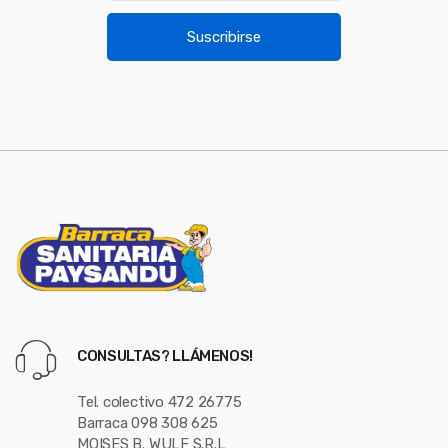
a
u
i
Suscribirse
l
s
*
e
l
CONSULTAS? LLÁMENOS!
Tel. colectivo 472 26775
Barraca 098 308 625
MOISES B. WULF S.R.L