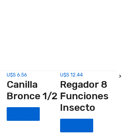
U$S
6.56
U$S
12.44
U$S
11.36
Canilla
Regador 8
Válv
Bronce 1/2
Funciones
Esfé
Insecto
3/4 
Comprar
Larg
Comprar