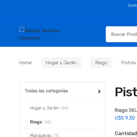
Skip
Skip
Quié
to
to
navigation
content
Resultados
para:
Home
Hogar y Jardin
Riego
Pistola
Pis
Todas las categorías
Hogar y Jardin
(81)
Riego
SK
U$S
9.30
Riego
(13)
Cantidad
Mangueras
(1)