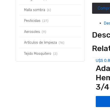
Compr
Malla sombra
(6)
Pesticidas
(27)
Des
Aerosoles
(9)
Desc
Artículos de limpieza
(16)
Rela
Tejido Mosquitero
(2)
U$S
0.
Ada
He
3/4
Com