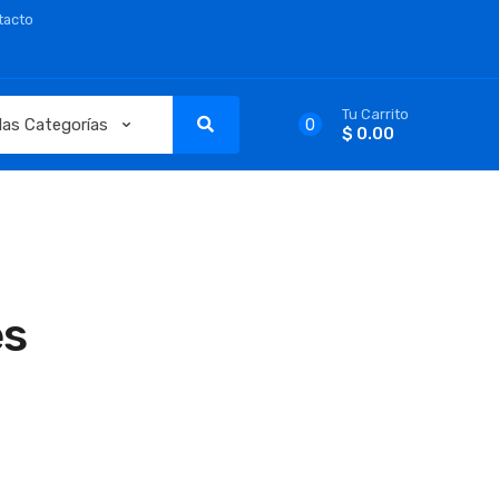
tacto
Tu Carrito
0
$ 0.00
es