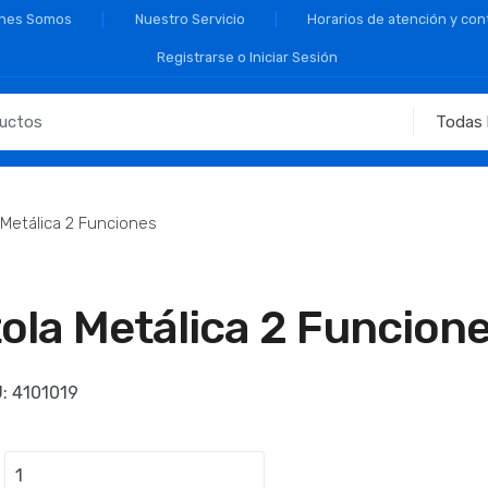
nes Somos
Nuestro Servicio
Horarios de atención y con
Registrarse o Iniciar Sesión
 Metálica 2 Funciones
tola Metálica 2 Funcion
U:
4101019