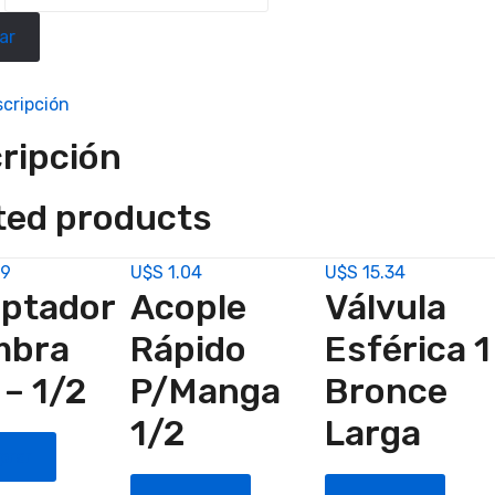
ar
cripción
ripción
ted products
89
U$S
1.04
U$S
15.34
ptador
Acople
Válvula
mbra
Rápido
Esférica 1
 – 1/2
P/Manga
Bronce
1/2
Larga
prar