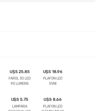
U$S
25.85
U$S
18.96
FAROL 30 LED
PLAFON LED
90 LUMENS
OVNI
HESSEN
U$S
5.75
U$S
8.66
LAMPARA
PLAFON LED