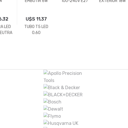
W
EMBUTIR 6W
100-240V E27
EXTERIOR 18W
CUADRADO
12W 6500K
LUZ FRIA
180º
6.32
U$S
11.37
A LED
TUBO T5 LED
NEUTRA
0.60