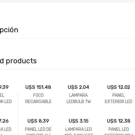
ipción
ed products
9.39
U$S
151.48
U$S
2.04
U$S
12.02
EL
FOCO
LAMPARA
PANEL
OR LED
RECARGABLE
LEDBULB 7W
EXTERIOR LED
W
10 W 2
E27 6500K
12 W (Cuadrado
CARGADORES
o redondo)
7.26
U$S
HESSEN
8.39
U$S
3.15
U$S
12.38
A LED
PANEL LED DE
LAMPARA LED
PANEL LED