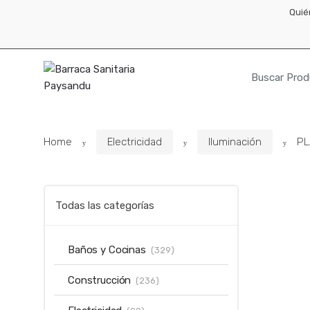
Skip
Skip
Quié
to
to
navigation
content
Resultados
para:
Home
Electricidad
Iluminación
PL
Todas las categorías
Baños y Cocinas
(329)
Construcción
(236)