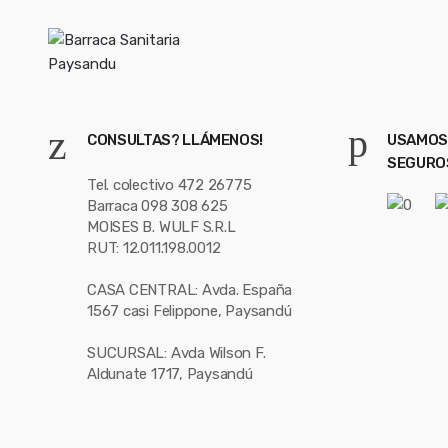
CONSULTAS? LLÁMENOS!
USAMOS
SEGURO
Tel. colectivo 472 26775
Barraca 098 308 625
MOISES B. WULF S.R.L
RUT: 12.011.198.0012
CASA CENTRAL: Avda. España
1567 casi Felippone, Paysandú
SUCURSAL: Avda Wilson F.
Aldunate 1717, Paysandú