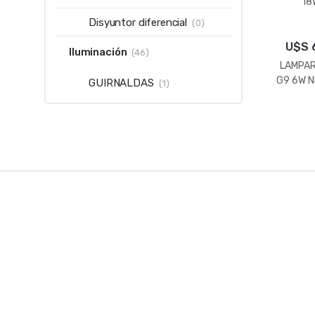
18
Disyuntor diferencial
(0)
U$S
Iluminación
(46)
LAMPAR
G9 6W 
GUIRNALDAS
(1)
B
r
a
n
d