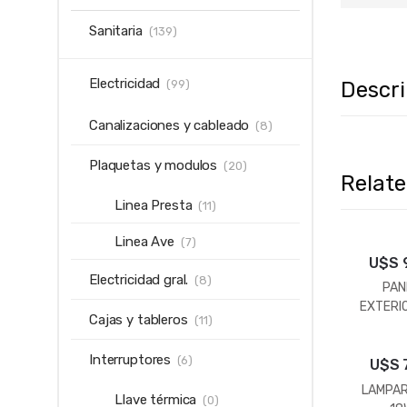
Sanitaria
(139)
Electricidad
Descr
(99)
Canalizaciones y cableado
(8)
Plaquetas y modulos
(20)
Relat
Linea Presta
(11)
Linea Ave
(7)
U$S
Electricidad gral.
(8)
PAN
EXTERI
Cajas y tableros
(11)
6
Interruptores
(6)
U$S
LAMPAR
Llave térmica
(0)