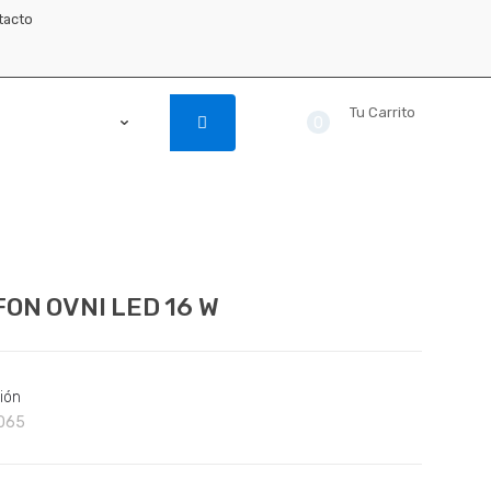
tacto
Tu Carrito
0
$ 0.00
ON OVNI LED 16 W
ión
065