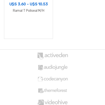
U$S
3.60
–
U$S
10.53
Ramal T Poliseal M/H
B
r
a
n
d
s