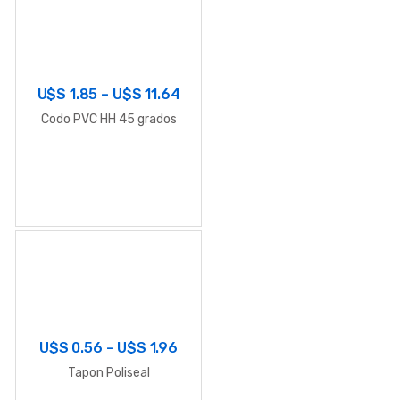
U$S
1.85
–
U$S
11.64
Codo PVC HH 45 grados
U$S
0.56
–
U$S
1.96
Tapon Poliseal