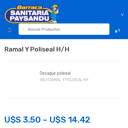
Skip
Skip
to
to
navigation
content
Resultados
0
para:
Ramal Y Poliseal H/H
Desagüe poliseal
SKU:
RAMAL Y POLISEAL HH
U$S
3.50
–
U$S
14.42