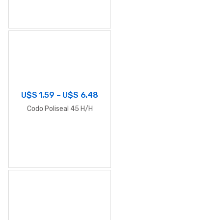
U$S
1.59
–
U$S
6.48
Codo Poliseal 45 H/H