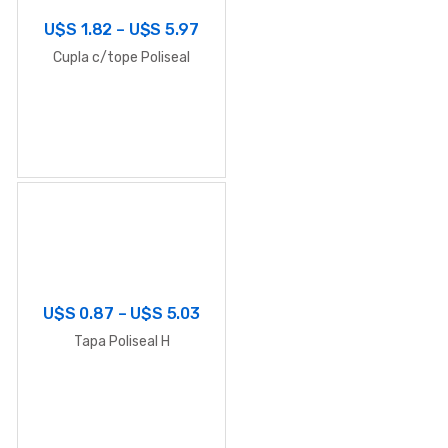
U$S
1.82
–
U$S
5.97
Cupla c/tope Poliseal
U$S
0.87
–
U$S
5.03
Tapa Poliseal H