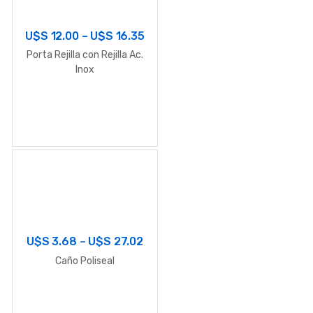
U$S
12.00
–
U$S
16.35
Porta Rejilla con Rejilla Ac.
Inox
U$S
3.68
–
U$S
27.02
Caño Poliseal