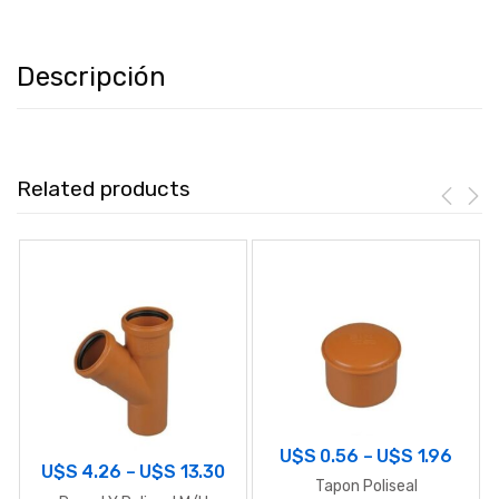
Descripción
Related products
U$S
0.56
–
U$S
1.96
U$S
4.26
–
U$S
13.30
Tapon Poliseal