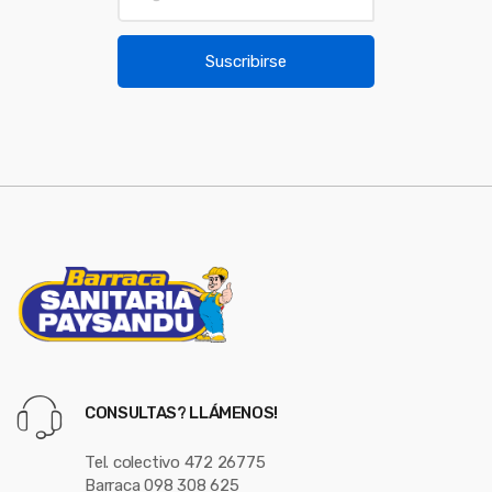
m
o
a
u
i
Suscribirse
l
s
*
e
l
CONSULTAS? LLÁMENOS!
Tel. colectivo 472 26775
Barraca 098 308 625