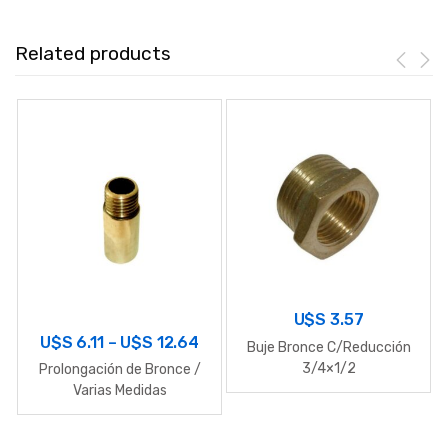
Related products
U$S
3.57
U$S
6.11
–
U$S
12.64
Buje Bronce C/Reducción
3/4×1/2
Prolongación de Bronce /
Varias Medidas